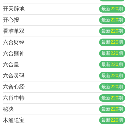
开天辟地
最新
220
期
开心报
最新
220
期
看准单双
最新
220
期
六合财经
最新
220
期
六合赌神
最新
220
期
六合皇
最新
220
期
六合灵码
最新
220
期
六合心经
最新
220
期
六肖中特
最新
220
期
秘决
最新
220
期
木渔送宝
最新
220
期