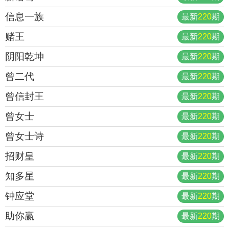
信息一族
最新
220
期
赌王
最新
220
期
阴阳乾坤
最新
220
期
曾二代
最新
220
期
曾信封王
最新
220
期
曾女士
最新
220
期
曾女士诗
最新
220
期
招财皇
最新
220
期
知多星
最新
220
期
钟应堂
最新
220
期
助你赢
最新
220
期