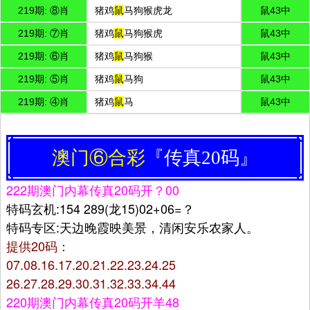
219期: ⑧肖
猪鸡
鼠
马狗猴虎龙
鼠43中
219期: ⑦肖
猪鸡
鼠
马狗猴虎
鼠43中
219期: ⑥肖
猪鸡
鼠
马狗猴
鼠43中
219期: ⑤肖
猪鸡
鼠
马狗
鼠43中
219期: ④肖
猪鸡
鼠
马
鼠43中
澳门⑥合彩
『传真20码』
222期澳门内幕传真20码开？00
特码玄机:154 289(龙15)02+06=？
特码专区:天边晚霞映美景，清闲安乐农家人。
提供20码：
07.08.16.17.20.21.22.23.24.25
26.27.28.29.30.31.32.33.34.44
220期澳门内幕传真20码开羊48