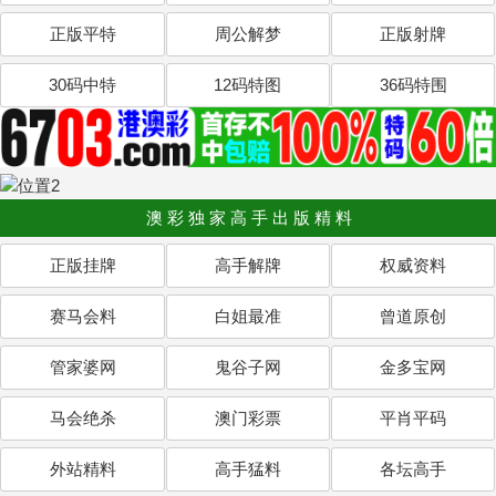
正版平特
周公解梦
正版射牌
30码中特
12码特图
36码特围
澳彩独家高手出版精料
正版挂牌
高手解牌
权威资料
赛马会料
白姐最准
曾道原创
管家婆网
鬼谷子网
金多宝网
马会绝杀
澳门彩票
平肖平码
外站精料
高手猛料
各坛高手