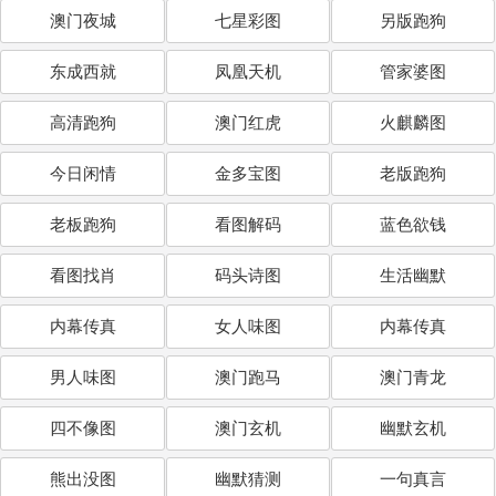
澳门夜城
七星彩图
另版跑狗
东成西就
凤凰天机
管家婆图
高清跑狗
澳门红虎
火麒麟图
今日闲情
金多宝图
老版跑狗
老板跑狗
看图解码
蓝色欲钱
看图找肖
码头诗图
生活幽默
内幕传真
女人味图
内幕传真
男人味图
澳门跑马
澳门青龙
四不像图
澳门玄机
幽默玄机
熊出没图
幽默猜测
一句真言