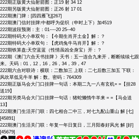
222期正版黄大仙射箭图：正19 射 34 12
222期另版黄大仙射箭图：正26 射 17 01
222期澳门牌：[四四雁飞][267]
222期澳门信封挂牌:中都呼为促织（申时上下）加4519
222期波段预测：主：01----20 25--40
222期特码大小单双句：【今期生肖开土金】解：？
222期特码大小单双句：【虎鸡兔牛马肖开】解：？
222期铁算盘:天空蓝蓝（性情虽凶全身宝）开：？
222期《澳门六合天书挂牌 》天书：五一连合九来开，断断续续七跟
来。天码：01，12，16，26，34，39，47
222期六合对联诗：横联：二数加三 上联：二七后数三加五 下联：
风吹草低见牛羊 解：数。密码：764309
222期正版马会大门口挂牌一句话：本期二九一八有玄机= =【挂28
送19】
222期另类马会大门口挂牌一句话：猪蛇懒惰牛羊来 = =【马会送
13】
222期澳门生活开门联：四七相合二中三，对七九配山重山 解 [七]
[45891]
222期澳门生活关门联：年复一年日复日，三月阳春好风光 解 [好]
[45679]