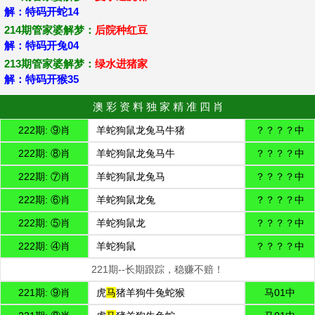
解：特码开蛇14
214期管家婆解梦：
后院种红豆
解：特码开兔04
213期管家婆解梦：
绿水进猪家
解：特码开猴35
澳彩资料独家精准四肖
222期: ⑨肖
羊蛇狗鼠龙兔马牛猪
？？？？中
222期: ⑧肖
羊蛇狗鼠龙兔马牛
？？？？中
222期: ⑦肖
羊蛇狗鼠龙兔马
？？？？中
222期: ⑥肖
羊蛇狗鼠龙兔
？？？？中
222期: ⑤肖
羊蛇狗鼠龙
？？？？中
222期: ④肖
羊蛇狗鼠
？？？？中
221期--长期跟踪，稳赚不赔！
221期: ⑨肖
虎
马
猪羊狗牛兔蛇猴
马01中