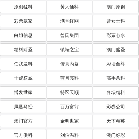
原创猛料
黃大仙料
澳门原创
彩票赢家
满堂红网
曾女士料
白姐信息
曾氏集团
彩票心水
精料赌圣
镇坛之宝
澳门赌圣
任我发料
传真內幕
彩坛至尊
十虎权威
蓝月亮料
高手杀料
博发世家
特区天顺
各坛精料
凤凰马经
百万富翁
彩券公司
澳门官方
金明世家
天下精英
官方供料
刘伯温料
澳门好彩