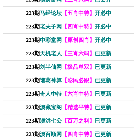
223期
马经论坛
【五肖中特】
开必中
223期
老夫子网
【四肖中特】
开必中
223期
中彩堂网
【原创四肖】
开必中
223期
天机老人
【三肖六码】
已更新
223期
刘半仙网
【极品单双】
已更新
223期
诸葛神算
【彩民必跟】
已更新
223期
奇人中特
【六肖中特】
已更新
223期
澳藏宝阁
【精选平特】
已更新
223期
澳洪七公
【百万之料】
已更新
223期
澳百顺网
【四肖中特】
已更新