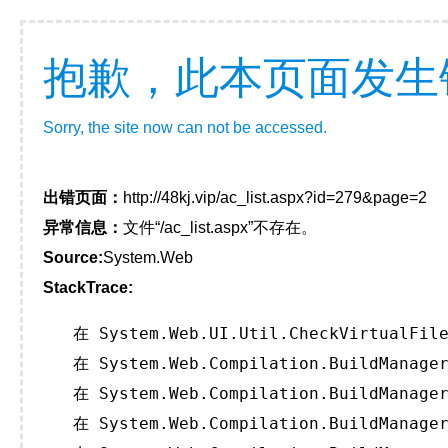
抱歉，此本页面发生
Sorry, the site now can not be accessed.
出错页面：
http://48kj.vip/ac_list.aspx?id=279&page=2
异常信息：
文件“/ac_list.aspx”不存在。
Source:
System.Web
StackTrace:
   在 System.Web.UI.Util.CheckVirtualFile
   在 System.Web.Compilation.BuildManager
   在 System.Web.Compilation.BuildManager
   在 System.Web.Compilation.BuildManager