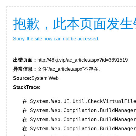
抱歉，此本页面发生
Sorry, the site now can not be accessed.
出错页面：
http://48kj.vip/ac_article.aspx?id=3691519
异常信息：
文件“/ac_article.aspx”不存在。
Source:
System.Web
StackTrace:
   在 System.Web.UI.Util.CheckVirtualFile
   在 System.Web.Compilation.BuildManager
   在 System.Web.Compilation.BuildManager
   在 System.Web.Compilation.BuildManager