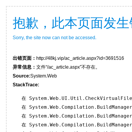
抱歉，此本页面发生
Sorry, the site now can not be accessed.
出错页面：
http://48kj.vip/ac_article.aspx?id=3691516
异常信息：
文件“/ac_article.aspx”不存在。
Source:
System.Web
StackTrace:
   在 System.Web.UI.Util.CheckVirtualFile
   在 System.Web.Compilation.BuildManager
   在 System.Web.Compilation.BuildManager
   在 System.Web.Compilation.BuildManager