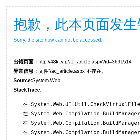
抱歉，此本页面发生
Sorry, the site now can not be accessed.
出错页面：
http://48kj.vip/ac_article.aspx?id=3691514
异常信息：
文件“/ac_article.aspx”不存在。
Source:
System.Web
StackTrace:
   在 System.Web.UI.Util.CheckVirtualFile
   在 System.Web.Compilation.BuildManager
   在 System.Web.Compilation.BuildManager
   在 System.Web.Compilation.BuildManager