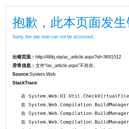
抱歉，此本页面发生
Sorry, the site now can not be accessed.
出错页面：
http://48kj.vip/ac_article.aspx?id=3691512
异常信息：
文件“/ac_article.aspx”不存在。
Source:
System.Web
StackTrace:
   在 System.Web.UI.Util.CheckVirtualFile
   在 System.Web.Compilation.BuildManager
   在 System.Web.Compilation.BuildManager
   在 System.Web.Compilation.BuildManager