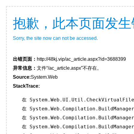
抱歉，此本页面发生
Sorry, the site now can not be accessed.
出错页面：
http://48kj.vip/ac_article.aspx?id=3688399
异常信息：
文件“/ac_article.aspx”不存在。
Source:
System.Web
StackTrace:
   在 System.Web.UI.Util.CheckVirtualFile
   在 System.Web.Compilation.BuildManager
   在 System.Web.Compilation.BuildManager
   在 System.Web.Compilation.BuildManager